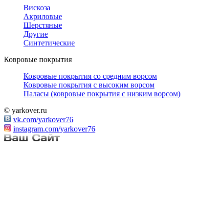
Вискоза
Акриловые
Шерстяные
Другие
Синтетические
Ковровые покрытия
Ковровые покрытия со средним ворсом
Ковровые покрытия с высоким ворсом
Паласы (ковровые покрытия с низким ворсом)
© yarkover.ru
vk.com/yarkover76
instagram.com/yarkover76
/