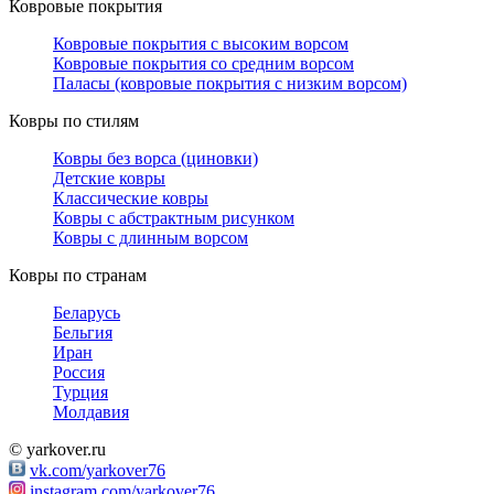
Ковровые покрытия
Ковровые покрытия с высоким ворсом
Ковровые покрытия со средним ворсом
Паласы (ковровые покрытия с низким ворсом)
Ковры по стилям
Ковры без ворса (циновки)
Детские ковры
Классические ковры
Ковры с абстрактным рисунком
Ковры с длинным ворсом
Ковры по странам
Беларусь
Бельгия
Иран
Россия
Турция
Молдавия
© yarkover.ru
vk.com/yarkover76
instagram.com/yarkover76
/