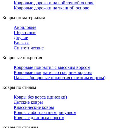
Ковровые дорожки на войлочной основе
Ковровые дорожки на тканной основе
Ковры по материалам
Акриловые
Шерстяные
Другие
Вискоза
Синтетические
Ковровые покрытия
Ковровые покрытия с высоким ворсом
Ковровые покрытия со средним ворсом
Паласы (ковровые покрытия с низким ворсом)
Ковры по стилям
Ковры без ворса (циновки)
Детские ковры
Классические ковры
Ковры с абстрактным рисунком
Ковры с длинным ворсом
Ковры по странам