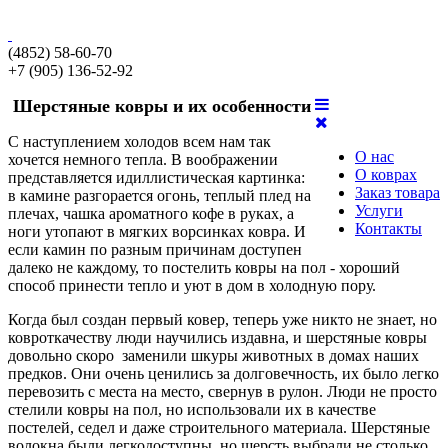
(4852) 58-60-70
+7 (905) 136-52-92
Шерстяные ковры и их особенности
С наступлением холодов всем нам так
О нас
хочется немного тепла. В воображении
О коврах
представляется идиллистическая картинка:
Заказ товара
в камине разгорается огонь, теплый плед на
Услуги
плечах, чашка ароматного кофе в руках, а
Контакты
ноги утопают в мягких ворсинках ковра. И
если камин по разным причинам доступен
далеко не каждому, то постелить ковры на пол - хороший
способ принести тепло и уют в дом в холодную пору.
Когда был создан первый ковер, теперь уже никто не знает, но
ковроткачеству люди научились издавна, и шерстяные ковры
довольно скоро заменили шкуры животных в домах наших
предков. Они очень ценились за долговечность, их было легко
перевозить с места на место, свернув в рулон. Люди не просто
стелили ковры на пол, но использовали их в качестве
постелей, седел и даже строительного материала. Шерстяные
волокна были легкодоступны, но шерсть выбрали не столько