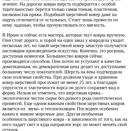
зеленее. На дорогие ковры шерсть подбирается с особой
тщательностью: берется только самая тонкая, пластичная,
шелковистая пряжа. Подобный шерстяной ковер даже на
ощупь отличается от остальных. Стоит лишь провести по
нему ладонью, чтобы прочувствовать его мягкость.
В Иране и сейчас есть мастера, которые ткут ковры вручную.
Они стоят дорого, и порой на один заказ у ковродела уходит
несколько лет, но такой шерстяной ковер зачастую получается
настоящим произведением искусства. Конечно, это роскошь,
доступная немногим. Большинство ковров сейчас
производятся способом. Они почти не уступают в качестве
домотканным, но демократичная цена делает их доступными
большому числу покупателей. Шерсть на века подтвердила
свои полезные свойства. При должном уходе и хранении
ковер шерстяной прослужит не менее 25 лет, а благодаря
упругости и эластичности ворса он долго сохраняет вид и
форму. Нельзя не отметить, что шерстяная пряжа -
экологически чистое сырье без разного рода синтетических
примесей. Еще одним важным свойством шерстяных ковров
является их звуко- и теплоизоляция. Последнее особенно
важно в зимние морозные дни. Другая необычная
особенность шерстяного ковра - в зависимости от того, как на
него падает свет и куда направлен ворс он может менять свой
оттенок.