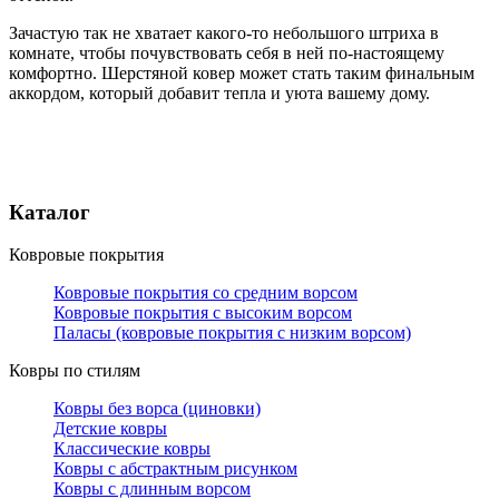
Зачастую так не хватает какого-то небольшого штриха в
комнате, чтобы почувствовать себя в ней по-настоящему
комфортно. Шерстяной ковер может стать таким финальным
аккордом, который добавит тепла и уюта вашему дому.
Каталог
Ковровые покрытия
Ковровые покрытия со средним ворсом
Ковровые покрытия с высоким ворсом
Паласы (ковровые покрытия с низким ворсом)
Ковры по стилям
Ковры без ворса (циновки)
Детские ковры
Классические ковры
Ковры с абстрактным рисунком
Ковры с длинным ворсом