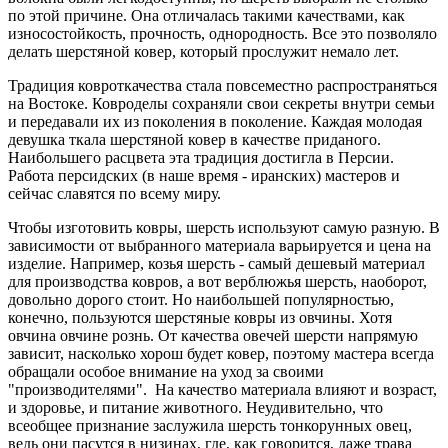
по этой причине. Она отличалась такими качествами, как
износостойкость, прочность, однородность. Все это позволяло
делать шерстяной ковер, который прослужит немало лет.
Традиция ковроткачества стала повсеместно распространяться
на Востоке. Ковроделы сохраняли свои секреты внутри семьи
и передавали их из поколения в поколение. Каждая молодая
девушка ткала шерстяной ковер в качестве приданого.
Наибольшего расцвета эта традиция достигла в Персии.
Работа персидских (в наше время - иранских) мастеров и
сейчас славятся по всему миру.
Чтобы изготовить ковры, шерсть используют самую разную. В
зависимости от выбранного материала варьируется и цена на
изделие. Например, козья шерсть - самый дешевый материал
для производства ковров, а вот верблюжья шерсть, наоборот,
довольно дорого стоит. Но наибольшей популярностью,
конечно, пользуются шерстяные ковры из овчины. Хотя
овчина овчине рознь. От качества овечей шерсти напрямую
зависит, насколько хорош будет ковер, поэтому мастера всегда
обращали особое внимание на уход за своими
"производителями". На качество материала влияют и возраст,
и здоровье, и питание животного. Неудивительно, что
всеобщее признание заслужила шерсть тонкорунных овец,
ведь они пасутся в низинах, где, как говорится, даже трава